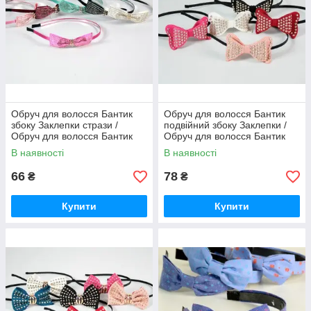
Обруч для волосся Бантик
Обруч для волосся Бантик
збоку Заклепки стрази /
подвійний збоку Заклепки /
Обруч для волосся Бантик
Обруч для волосся Бантик
збоку Заклепки стрази 9x2x1
подвійний збоку Заклепки
В наявності
В наявності
см
9x5x1 см
66
78
Бандо / Гумка
₴
₴
Оригінальні і дуже зручні гумки
Купити
Купити
доступні тільки оптом, для постійних
клієнтів спеціальні умови.
Забрати гумку »
Гумка Дитяча
В наявності великий вибір кольорів гумок середніх розмірів,
виготовляються з перевірених матеріалів,