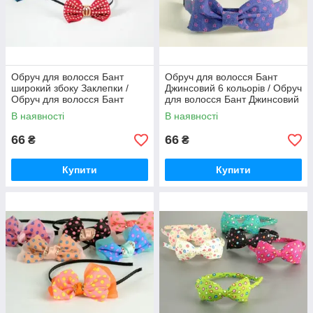
клієнти будуть задоволені.
Забрати гумку »
Особливості наших аксесуарів
Обруч для волосся Бант
Обруч для волосся Бант
✓
✓
широкий збоку Заклепки /
Джинсовий 6 кольорів / Обруч
В наявності
Новинки сезону
Обруч для волосся Бант
для волосся Бант Джинсовий
моделі для будь-
широкий збоку Заклепки
6 кольорів 11x5x2 см
В наявності
В наявності
якого віку від
9x6x1 см
дитини
66
66
₴
₴
до дорослої жінки
✓
✓
Купити
Купити
Товари є в різних
Аксесуари
кольорах і стилях
виготовляються
перевіреним
виробником
✓
✓
Дизайнерські
Не викликають
роботи
алергічної реакції
Вибрати аксесуар
«Suvenir» – світ аксесуарів на будь-
який смак