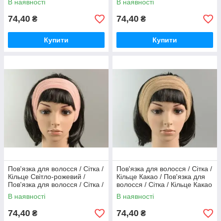
В наявності
В наявності
заказа
74,40
74,40
₴
₴
Обробка та дзвінок
Купити
Купити
менеджера
Узгодження доставки
та оплати
Відправка
товару
Придбати аксесуари для волосся дуже просто, потрібно
перегорнути трохи нижче, вибрати і зробити замовлення.
Про інше подбаємо ми!
Пов'язка для волосся / Сітка /
Пов'язка для волосся / Сітка /
Кільце Світло-рожевий /
Кільце Какао / Пов'язка для
Пов'язка для волосся / Сітка /
волосся / Сітка / Кільце Какао
Кільце Світло-рожевий 22 см
22 см
В наявності
В наявності
74,40
74,40
₴
₴