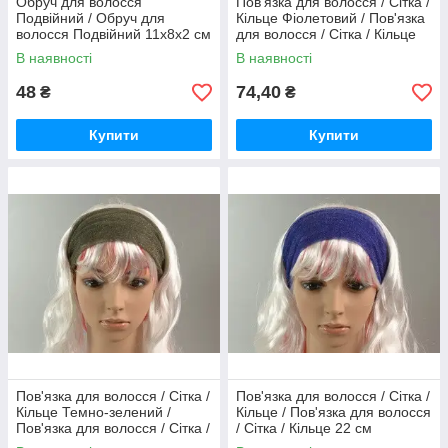
Обруч для волосся
Пов'язка для волосся / Сітка /
Подвійний / Обруч для
Кільце Фіолетовий / Пов'язка
волосся Подвійний 11x8x2 см
для волосся / Сітка / Кільце
Фіолетовий 22 см
В наявності
В наявності
48
74,40
₴
₴
Купити
Купити
Пов'язка для волосся / Сітка /
Пов'язка для волосся / Сітка /
Кільце Темно-зелений /
Кільце / Пов'язка для волосся
Пов'язка для волосся / Сітка /
/ Сітка / Кільце 22 см
Оформление
Кільце Темно-зелений 22 см