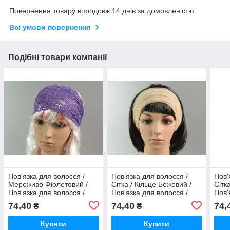
Повернення товару впродовж 14 днів за домовленістю
Всі умови повернення
Подібні товари компанії
Пов'язка для волосся /
Пов'язка для волосся /
Пов'
Мереживо Фіолетовий /
Сітка / Кільце Бежевий /
Сітк
Пов'язка для волосся /
Пов'язка для волосся /
Пов'
Мереживо Фіолетовий 15
Сітка / Кільце Бежевий 22
Сітк
74,40
74,40
74,
₴
₴
см
см
Купити
Купити