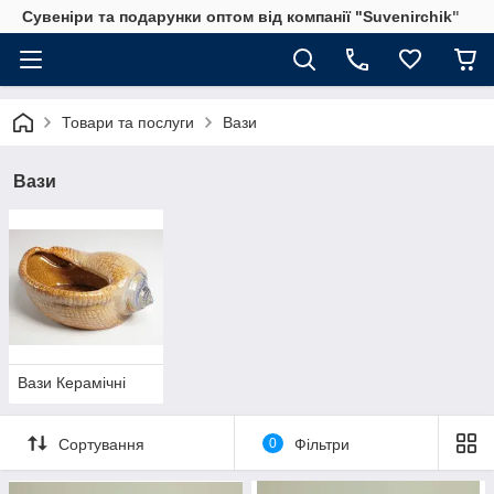
Сувеніри та подарунки оптом від компанії "Suvenirchik"
Товари та послуги
Вази
Вази
Вази Керамічні
Сортування
0
Фільтри