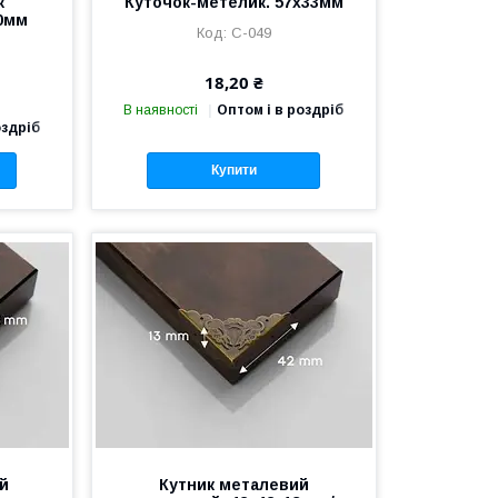
к
Куточок-метелик. 57х33мм
60мм
C-049
18,20 ₴
В наявності
Оптом і в роздріб
оздріб
Купити
ий
Кутник металевий