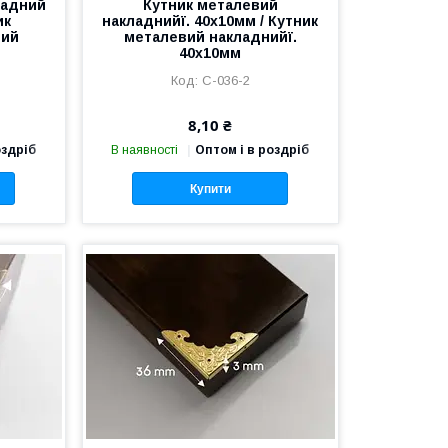
ладний
Кутник металевий
ик
накладнийї. 40х10мм / Кутник
ний
металевий накладнийї.
40х10мм
C-036-2
8,10 ₴
оздріб
В наявності
Оптом і в роздріб
Купити