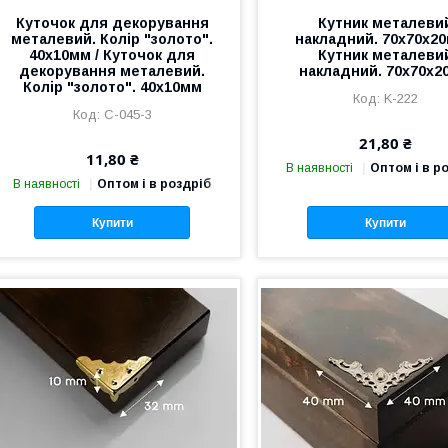
Куточок для декорування
Кутник металеви
металевий. Колір "золото".
накладний. 70х70х20
40х10мм / Куточок для
Кутник металеви
декорування металевий.
накладний. 70х70х2
Колір "золото". 40х10мм
K-222
C-045-3
21,80 ₴
11,80 ₴
В наявності
Оптом і в р
В наявності
Оптом і в роздріб
Купити
Купити