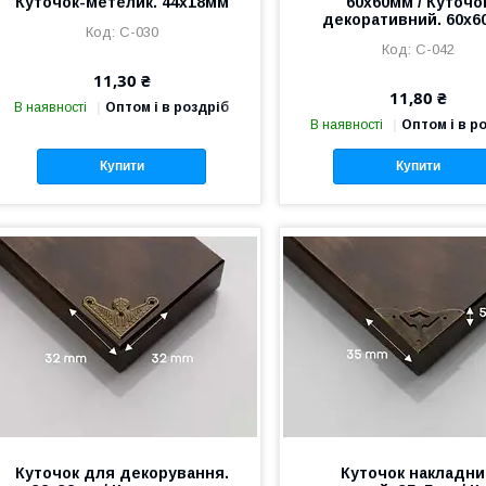
Куточок-метелик. 44х18мм
60х60мм / Куточо
декоративний. 60х
C-030
C-042
11,30 ₴
11,80 ₴
В наявності
Оптом і в роздріб
В наявності
Оптом і в р
Купити
Купити
Куточок для декорування.
Куточок накладн