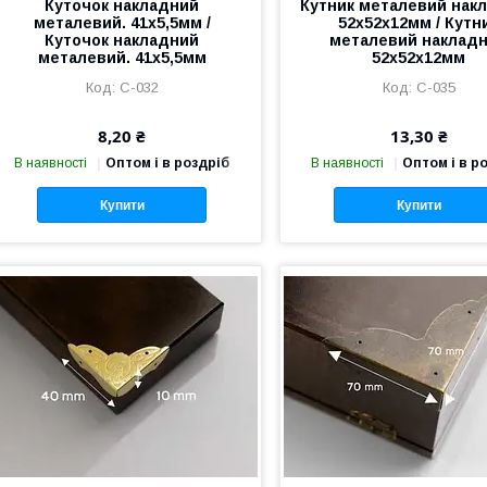
Куточок накладний
Кутник металевий нак
металевий. 41х5,5мм /
52х52х12мм / Кутн
Куточок накладний
металевий наклад
металевий. 41х5,5мм
52х52х12мм
C-032
C-035
8,20 ₴
13,30 ₴
В наявності
Оптом і в роздріб
В наявності
Оптом і в р
Купити
Купити