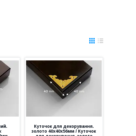
ий.
Куточок для декорування.
к
золото 40х40х56мм / Куточок