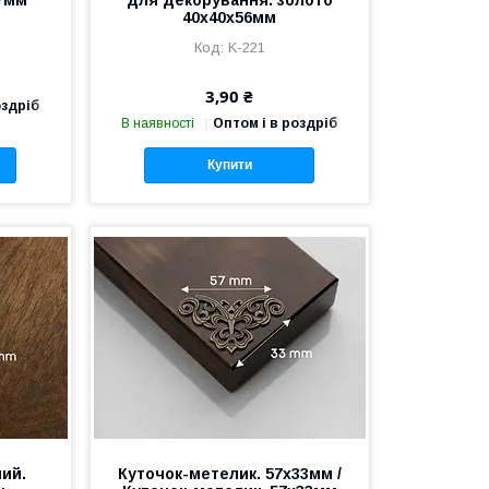
37мм
для декорування. золото
40х40х56мм
K-221
3,90 ₴
оздріб
В наявності
Оптом і в роздріб
Купити
ий.
Куточок-метелик. 57х33мм /