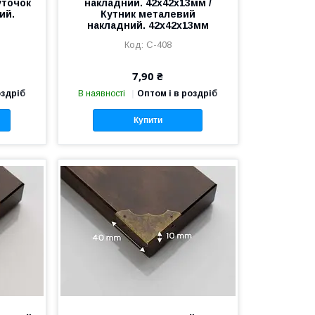
уточок
накладний. 42х42х13мм /
ий.
Кутник металевий
накладний. 42х42х13мм
C-408
7,90 ₴
оздріб
В наявності
Оптом і в роздріб
Купити