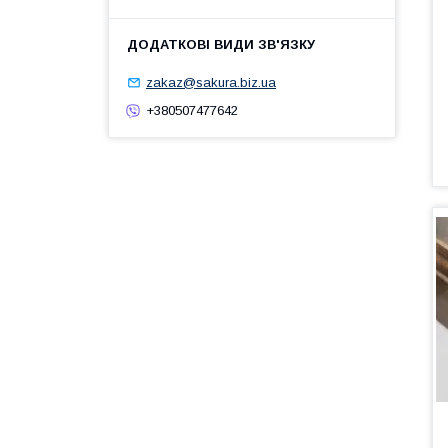
zakaz@sakura.biz.ua
+380507477642