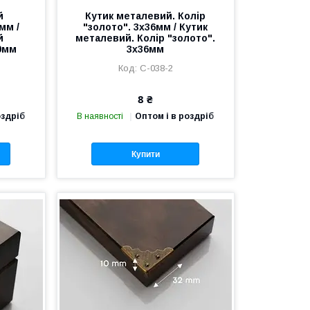
й
Кутик металевий. Колір
мм /
"золото". 3х36мм / Кутик
й
металевий. Колір "золото".
0мм
3х36мм
C-038-2
8 ₴
оздріб
В наявності
Оптом і в роздріб
Купити