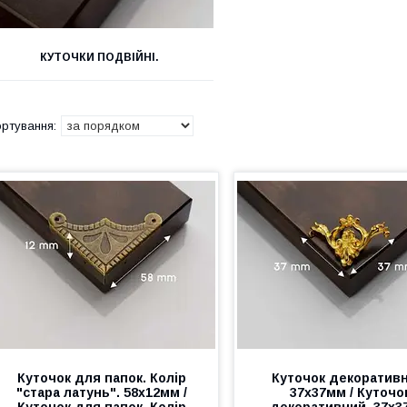
КУТОЧКИ ПОДВІЙНІ.
Куточок для папок. Колір
Куточок декоративн
"стара латунь". 58х12мм /
37х37мм / Куточо