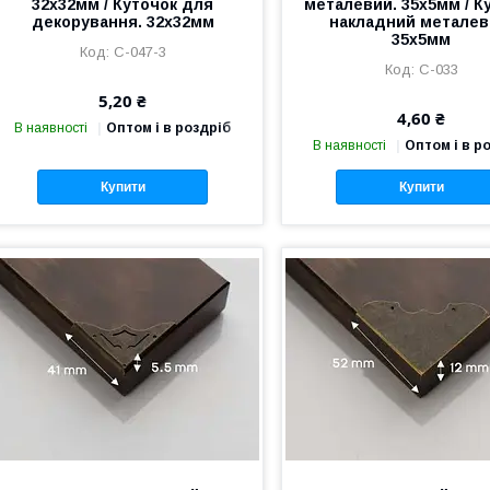
32х32мм / Куточок для
металевий. 35х5мм / К
декорування. 32х32мм
накладний металев
35х5мм
C-047-3
C-033
5,20 ₴
4,60 ₴
В наявності
Оптом і в роздріб
В наявності
Оптом і в р
Купити
Купити