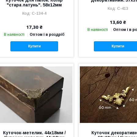
Куточок для папок. Колір
декоративний. 37х
"стара латунь". 58х12мм
C-413
C-134-4
13,60 ₴
17,30 ₴
В наявності
Оптом і в р
В наявності
Оптом і в роздріб
Купити
Купити
Куточок-метелик. 44х18мм /
Куточок декоративн