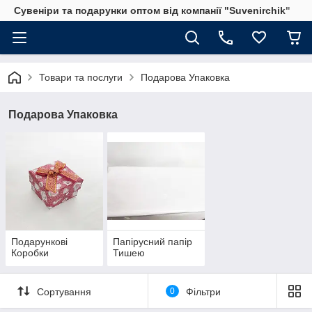
Сувеніри та подарунки оптом від компанії "Suvenirchik"
Товари та послуги
Подарова Упаковка
Подарова Упаковка
Подарункові
Папірусний папір
Коробки
Тишею
Сортування
0
Фільтри