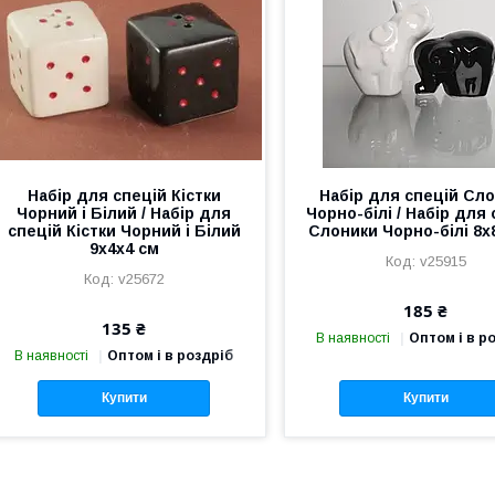
Набір для спецій Кістки
Набір для спецій Сл
Чорний і Білий / Набір для
Чорно-білі / Набір для
спецій Кістки Чорний і Білий
Слоники Чорно-білі 8x
9x4x4 см
v25915
v25672
185 ₴
135 ₴
В наявності
Оптом і в р
В наявності
Оптом і в роздріб
Купити
Купити