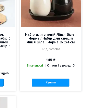
ок
Набір для спецій Яйця Біле і
абір 6
Чорне / Набір для спецій
чашок
Яйця Біле і Чорне 8x5x4 см
абір 6
v25680
145 ₴
В наявності
Оптом і в роздріб
оздріб
Купити