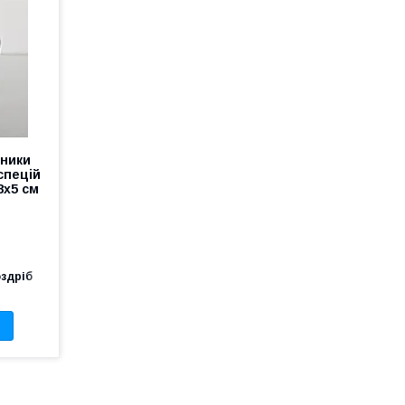
оники
 спецій
8x5 см
оздріб