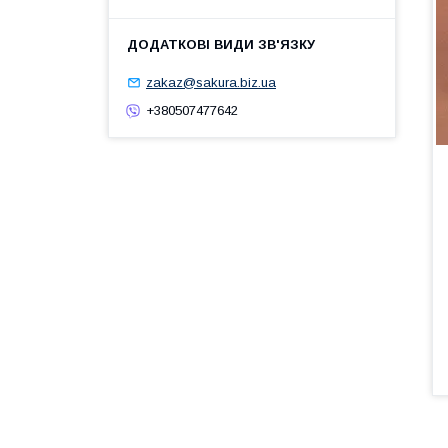
zakaz@sakura.biz.ua
+380507477642