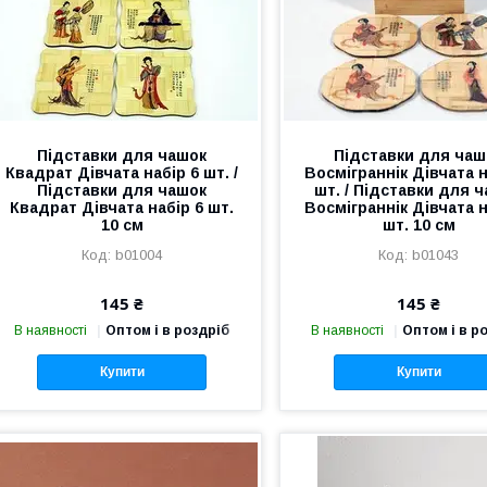
Підставки для чашок
Підставки для чаш
Квадрат Дівчата набір 6 шт. /
Восміграннік Дівчата н
Підставки для чашок
шт. / Підставки для 
Квадрат Дівчата набір 6 шт.
Восміграннік Дівчата н
10 см
шт. 10 см
b01004
b01043
145 ₴
145 ₴
В наявності
Оптом і в роздріб
В наявності
Оптом і в р
Купити
Купити