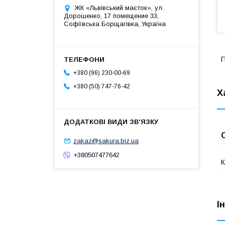
ЖК «Львівський маєток», ул.
Дорошенко, 17 помещение 33,
Софіївська Борщагівка, Україна
П
+380 (96) 230-00-69
+380 (50) 747-76-42
Х
zakaz@sakura.biz.ua
+380507477642
К
І