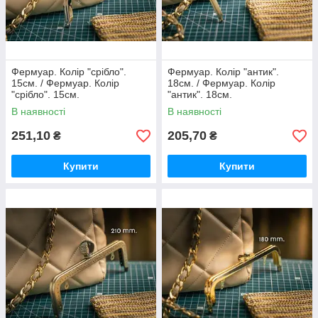
Фермуар. Колір "срібло".
Фермуар. Колір "антик".
15см. / Фермуар. Колір
18см. / Фермуар. Колір
"срібло". 15см.
"антик". 18см.
В наявності
В наявності
251,10
205,70
₴
₴
Купити
Купити