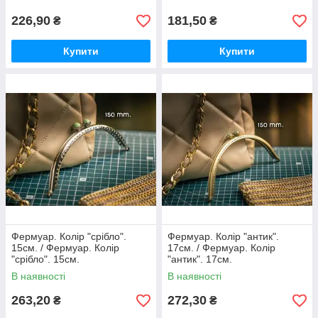
226,90
181,50
₴
₴
Купити
Купити
Фермуар. Колір "срібло".
Фермуар. Колір "антик".
15см. / Фермуар. Колір
17см. / Фермуар. Колір
"срібло". 15см.
"антик". 17см.
В наявності
В наявності
263,20
272,30
₴
₴