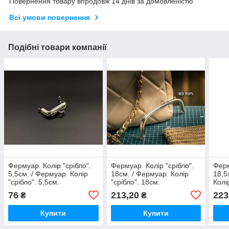
Повернення товару впродовж 14 днів за домовленістю
Всі умови повернення
Подібні товари компанії
Фермуар. Колір "срібло".
Фермуар. Колір "срібло".
Ферм
5,5см. / Фермуар. Колір
18см. / Фермуар. Колір
18,5
"срібло". 5,5см.
"срібло". 18см.
Колі
76
213,20
223
₴
₴
Купити
Купити