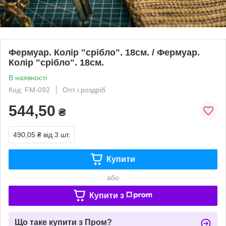
Фермуар. Колір "срібло". 18см. / Фермуар.
Колір "срібло". 18см.
В наявності
Код: FM-092
Опт і роздріб
544,50
₴
490,05 ₴
від 3 шт.
Купити
або
Купити з
Що таке купити з Пром?