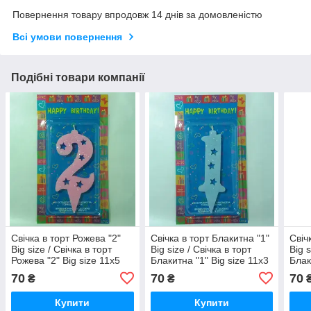
Повернення товару впродовж 14 днів за домовленістю
Всі умови повернення
Подібні товари компанії
Свічка в торт Рожева "2"
Свічка в торт Блакитна "1"
Свіч
Big size / Свічка в торт
Big size / Свічка в торт
Big s
Рожева "2" Big size 11x5
Блакитна "1" Big size 11x3
Блак
см
см
см
70
70
70
₴
₴
Купити
Купити