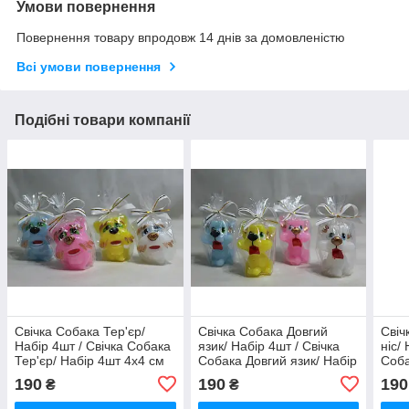
Умови повернення
Повернення товару впродовж 14 днів за домовленістю
Всі умови повернення
Подібні товари компанії
Свічка Собака Тер'єр/
Свічка Собака Довгий
Свіч
Набір 4шт / Свічка Собака
язик/ Набір 4шт / Свічка
ніс/
Тер'єр/ Набір 4шт 4x4 см
Собака Довгий язик/ Набір
Соба
4шт 5x3 см
4шт 
190
190
190
₴
₴