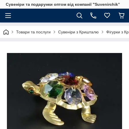
Сувеніри та подарунки оптом від компанії "Suvenirchik"
Товари та послуги
Сувеніри з Кришталю
Фігурки з 