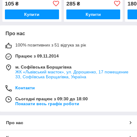
Кришталевий квітка П'ять
бік 11x6x6 см
коль
105
285
180
₴
₴
Пелюсток гранований
Кольоровий Куля 5x5x2
Купити
Купити
Про нас
100% позитивних з 51 відгука за рік
Працює з 09.11.2014
м. Софіївська Борщагівка
ЖК «Львівський маєток», ул. Дорошенко, 17 помещение
33, Софіївська Борщагівка, Україна
Контакти
Сьогодні працює з 09:30 до 18:00
Показати весь графік роботи
Про нас