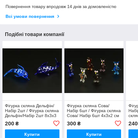
Повернення товару впродовж 14 днів за домовленістю
Всі умови повернення
Подібні товари компанії
Фігурка скляна Дельфін/
Фігурка скляна Сова/
Фігу
Набір 2шт / Фігурка скляна
Набір 6шт / Фігурка скляна
Набі
Дельфін/Набір 2шт 8x3x3
Сова/ Набір 6шт 4x3x2 см
скля
см
3x2x
200
300
240
₴
₴
Купити
Купити