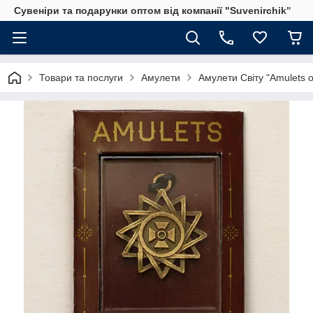
Сувеніри та подарунки оптом від компанії "Suvenirchik"
Товари та послуги
Амулети
Амулети Світу "Amulets o