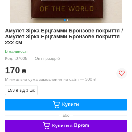
Амулет Зірка Ерцгамми Бронзове покриття /
Амулет Зірка Ерцгамми Бронзове покриття
2x2 см
В наявності
Код: t07005
Опт і роздріб
170
₴
Мінімальна сума замовлення на сайті — 300 ₴
153 ₴
від 3 шт.
Купити
або
Купити з