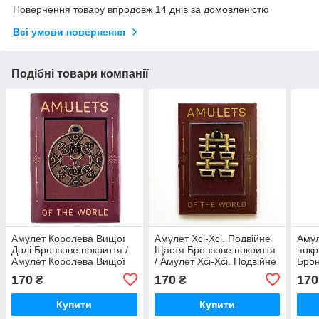
Повернення товару впродовж 14 днів за домовленістю
Всі умови повернення
Подібні товари компанії
Амулет Королева Вищої
Амулет Хсі-Хсі. Подвійне
Амул
Долі Бронзове покриття /
Щастя Бронзове покриття
покр
Амулет Королева Вищої
/ Амулет Хсі-Хсі. Подвійне
Брон
Долі Бронзове покриття
Щастя Бронзове покриття
170
170
170
₴
₴
2x2 см
2x26 см
Купити
Купити