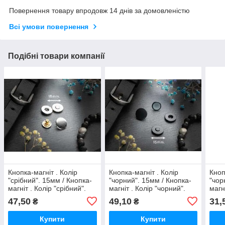
Повернення товару впродовж 14 днів за домовленістю
Всі умови повернення
Подібні товари компанії
Кнопка-магніт . Колір
Кнопка-магніт . Колір
Кноп
"срібний". 15мм / Кнопка-
"чорний". 15мм / Кнопка-
"чор
магніт . Колір "срібний".
магніт . Колір "чорний".
магн
15мм
15мм
15м
47,50
49,10
31,
₴
₴
Купити
Купити