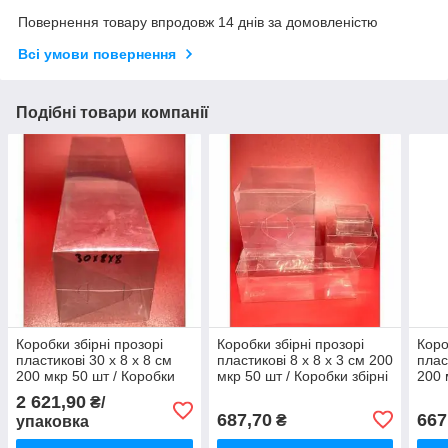
Повернення товару впродовж 14 днів за домовленістю
Всі умови повернення
Подібні товари компанії
Коробки збірні прозорі
Коробки збірні прозорі
Коро
пластикові 30 х 8 х 8 см
пластикові 8 х 8 х 3 см 200
плас
200 мкр 50 шт / Коробки
мкр 50 шт / Коробки збірні
200 
збірні прозорі пластикові
прозорі пластикові 8 х 8 х
збір
2 621,90
₴/
30 х 8 х 8 см 200 мкр 50
3 см 200 мкр 50 шт
х 5 
687,70
667
₴
упаковка
шт