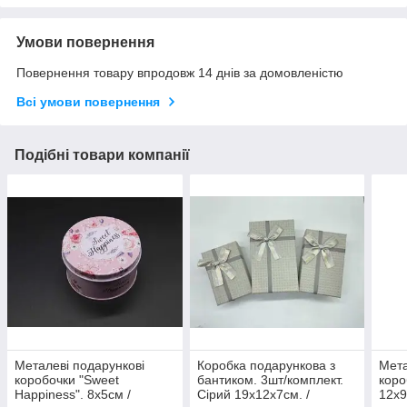
Умови повернення
Повернення товару впродовж 14 днів за домовленістю
Всі умови повернення
Подібні товари компанії
Металеві подарункові
Коробка подарункова з
Мета
коробочки "Sweet
бантиком. 3шт/комплект.
коро
Happiness". 8х5см /
Сірий 19х12х7см. /
12х9