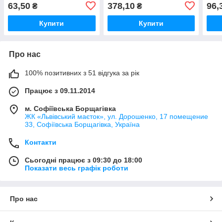
Металеві подарункові
Коробка подарункова з
пода
63,50
378,10
96,
₴
₴
коробочки "Sweet
бантиком. 3шт/комплект.
"Swe
Happiness". 8х5см
Сірий 19х12х7см.
Купити
Купити
Про нас
100% позитивних з 51 відгука за рік
Працює з 09.11.2014
м. Софіївська Борщагівка
ЖК «Львівський маєток», ул. Дорошенко, 17 помещение
33, Софіївська Борщагівка, Україна
Контакти
Сьогодні працює з 09:30 до 18:00
Показати весь графік роботи
Про нас