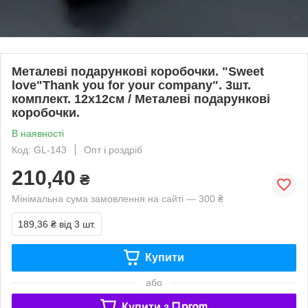
Металеві подарункові коробочки. "Sweet
love"Thank you for your company". 3шт.
комплект. 12х12см / Металеві подарункові
коробочки.
В наявності
Код: GL-143
Опт і роздріб
210,40
₴
Мінімальна сума замовлення на сайті — 300 ₴
189,36 ₴
від 3 шт.
Купити
або
Купити з