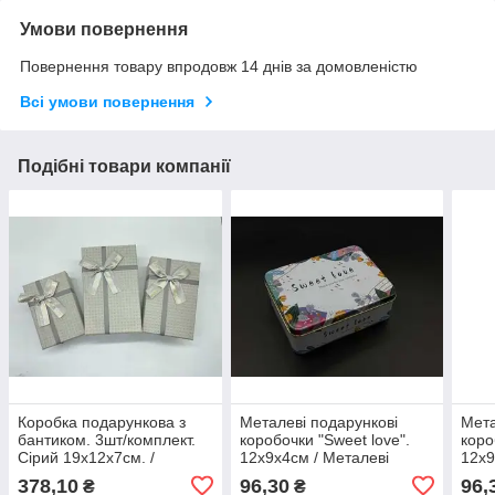
Умови повернення
Повернення товару впродовж 14 днів за домовленістю
Всі умови повернення
Подібні товари компанії
Коробка подарункова з
Металеві подарункові
Мета
бантиком. 3шт/комплект.
коробочки "Sweet love".
коро
Сірий 19х12х7см. /
12х9х4см / Металеві
12х9
Коробка подарункова з
подарункові коробочки
пода
378,10
96,30
96,
₴
₴
бантиком. 3шт/комплект.
"Sweet love". 12х9х4см
"Tha