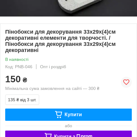
Пінобокси для декорування 33х29х(4)см
декоративні елементи для творчості. /
Пінобокси для декорування 33х29х(4)см
декоративні
В наявності
Код: PNB-046
Опт і роздріб
150
₴
Мінімальна сума замовлення на сайті — 300 ₴
135 ₴
від 3 шт.
Купити
або
Купити з