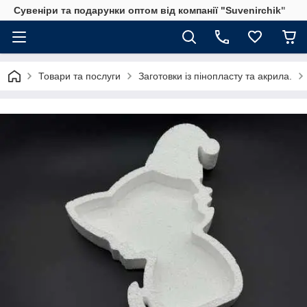
Сувеніри та подарунки оптом від компанії "Suvenirchik"
Товари та послуги
Заготовки із пінопласту та акрила.