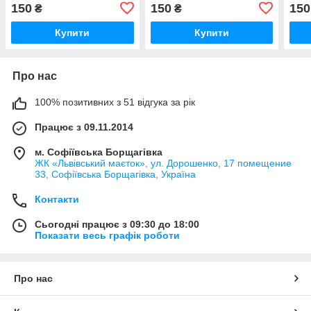
елементи для творчості. /
творчості. / Пінобокси для
елем
150
150
150
₴
₴
Пінобокси для
декорування 29х29х(4)см
Піно
декорування
декоративні
деко
Купити
Купити
29.5х19х(4)см декоративні
29х2
Про нас
100% позитивних з 51 відгука за рік
Працює з 09.11.2014
м. Софіївська Борщагівка
ЖК «Львівський маєток», ул. Дорошенко, 17 помещение
33, Софіївська Борщагівка, Україна
Контакти
Сьогодні працює з 09:30 до 18:00
Показати весь графік роботи
Про нас