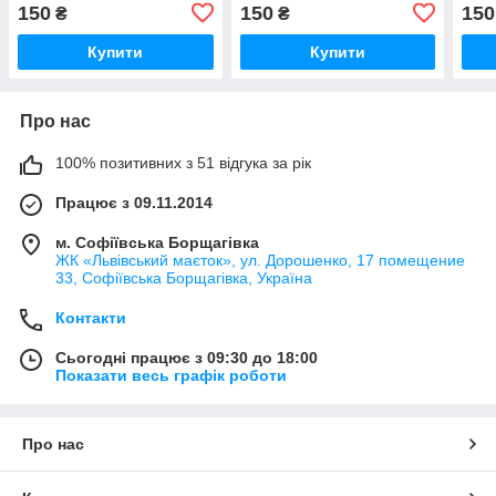
творчості. / Пінобокси для
декоративні елементи для
деко
150
150
150
₴
₴
декорування 31х27х(4)см
творчості. / Пінобокси для
твор
декоративні
декорування
деко
Купити
Купити
22х27х5х(4)см
27х2
декоративні
деко
Про нас
100% позитивних з 51 відгука за рік
Працює з 09.11.2014
м. Софіївська Борщагівка
ЖК «Львівський маєток», ул. Дорошенко, 17 помещение
33, Софіївська Борщагівка, Україна
Контакти
Сьогодні працює з 09:30 до 18:00
Показати весь графік роботи
Про нас