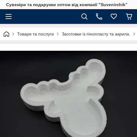
Сувеніри та подарунки оптом від компанії "Suvenirchik"
Товари та послуги
Заготовки із пінопласту та акрила.