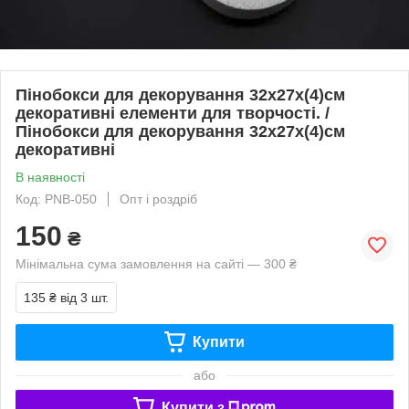
Пінобокси для декорування 32х27х(4)см
декоративні елементи для творчості. /
Пінобокси для декорування 32х27х(4)см
декоративні
В наявності
Код: PNB-050
Опт і роздріб
150
₴
Мінімальна сума замовлення на сайті — 300 ₴
135 ₴
від 3 шт.
Купити
або
Купити з