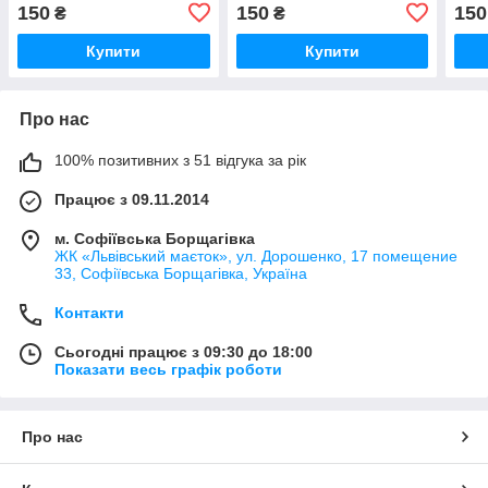
елементи для творчості. /
елементи для творчості. /
деко
150
150
150
₴
₴
Пінобокси для
Пінобокси для
твор
декорування
декорування
деко
Купити
Купити
28х19.5х(4)см декоративні
28.5х24х(4)см декоративні
22х2
деко
Про нас
100% позитивних з 51 відгука за рік
Працює з 09.11.2014
м. Софіївська Борщагівка
ЖК «Львівський маєток», ул. Дорошенко, 17 помещение
33, Софіївська Борщагівка, Україна
Контакти
Сьогодні працює з 09:30 до 18:00
Показати весь графік роботи
Про нас