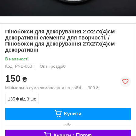
Пінобокси для декорування 27х27х(4)см
декоративні елементи для творчості. /
Пінобокси для декорування 27х27х(4)см
декоративні
В наявності
Код: PNB-063
Опт і роздріб
150
₴
Мінімальна сума замовлення на сайті — 300 ₴
135 ₴
від 3 шт.
Купити
або
Купити з