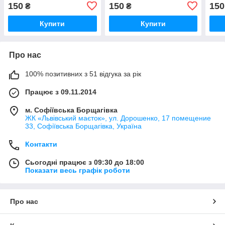
творчості. / Пінобокси для
декоративні елементи для
деко
150
150
150
₴
₴
декорування 31х27х(4)см
творчості. / Пінобокси для
твор
декоративні
декорування
деко
Купити
Купити
22х27х5х(4)см
27х2
декоративні
деко
Про нас
100% позитивних з 51 відгука за рік
Працює з 09.11.2014
м. Софіївська Борщагівка
ЖК «Львівський маєток», ул. Дорошенко, 17 помещение
33, Софіївська Борщагівка, Україна
Контакти
Сьогодні працює з 09:30 до 18:00
Показати весь графік роботи
Про нас