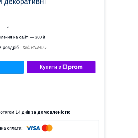
м декоративні
лення на сайті — 300 ₴
в роздріб
Код:
PNB-075
Купити з
ротягом 14 днів
за домовленістю