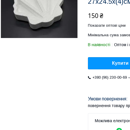
27х24.5х(4)с
150 ₴
Показати оптові ціни
Мінімальна сума замов
В наявності
Оптом і 
Купити
+380 (96) 230-00-69
повернення товару п