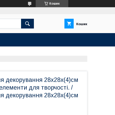
Кошик
Кошик
ля декорування 28х28х(4)см
елементи для творчості. /
ля декорування 28х28х(4)см