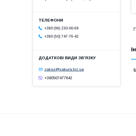
+380 (96) 230-00-69
П
+380 (50) 747-76-42
І
zakaz@sakura.biz.ua
Ц
+380507477642