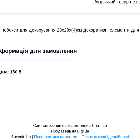
будь-який товар не п
інобокси для декорування 28х28х(4)см декоративні елементи для 
нформація для замовлення
іна:
150 ₴
Сайт створений на маркетплейсі
Prom.ua
Продавець на Bigl.ua
Suvenirсhik |
Поскаржитися на контент
|
Політика конфіденційності