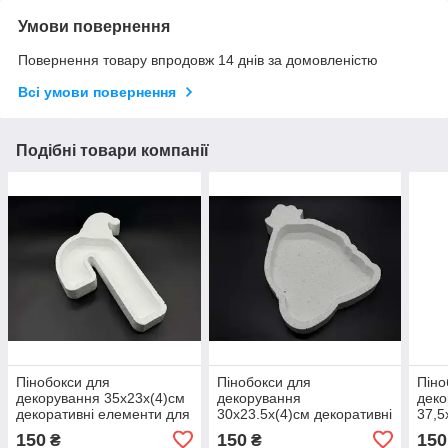
Умови повернення
Повернення товару впродовж 14 днів за домовленістю
Всі умови повернення
Подібні товари компанії
Пінобокси для
Пінобокси для
Піно
декорування 35х23х(4)см
декорування
деко
декоративні елементи для
30х23.5х(4)см декоративні
37,5
творчості. / Пінобокси для
елементи для творчості. /
деко
150
150
150
₴
₴
декорування 35х23х(4)см
Пінобокси для
твор