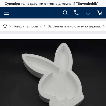
Сувеніри та подарунки оптом від компанії "Suvenirchik"
Товари та послуги
Заготовки із пінопласту та акрила.