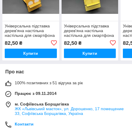
Універсальна підставка
Універсальна підставка
Унів
дерев'яна настільна
дерев'яна настільна
дере
настільна для смартфона
настільна для смартфона
наст
"Лисичка" 18х8см /
"Лев" 18х8см /
"Соб
82,50
82,50
82,
₴
₴
Універсальна підставка
Універсальна підставка
Унів
дерев'яна настільна
дерев'яна настільна
дере
Купити
Купити
Про нас
100% позитивних з 51 відгука за рік
Працює з 09.11.2014
м. Софіївська Борщагівка
ЖК «Львівський маєток», ул. Дорошенко, 17 помещение
33, Софіївська Борщагівка, Україна
Контакти