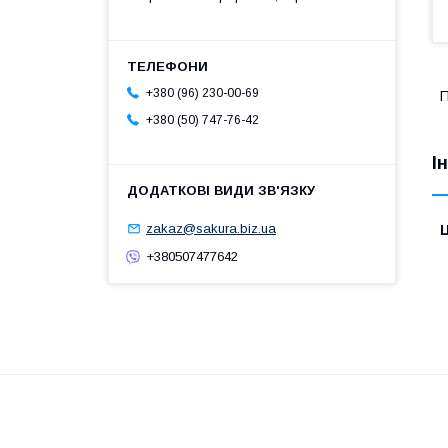
+380 (96) 230-00-69
П
+380 (50) 747-76-42
І
zakaz@sakura.biz.ua
Ц
+380507477642