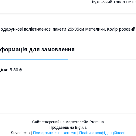
будь-який товар не п
одарункові поліетиленові пакети 25х35см Метелики. Колір розовий
нформація для замовлення
іна:
5,30 ₴
Сайт створений на маркетплейсі
Prom.ua
Продавець на Bigl.ua
Suvenirсhik |
Поскаржитися на контент
|
Політика конфіденційності