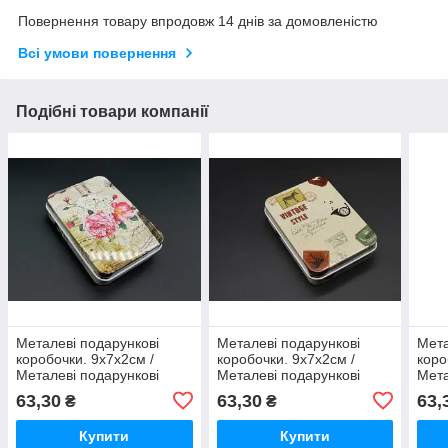
Повернення товару впродовж 14 днів за домовленістю
Всі умови повернення
Подібні товари компанії
Металеві подарункові
Металеві подарункові
Мета
коробочки. 9х7х2см /
коробочки. 9х7х2см /
коро
Металеві подарункові
Металеві подарункові
Мета
коробочки. 9х7х2см
коробочки. 9х7х2см
коро
63,30
63,30
63,
₴
₴
Купити
Купити