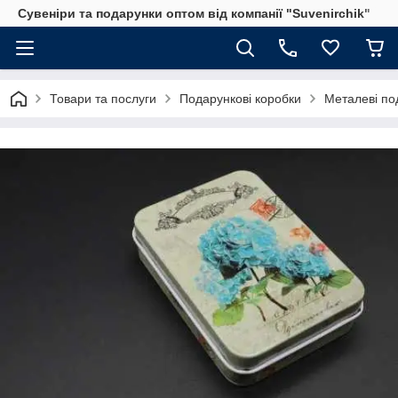
Сувеніри та подарунки оптом від компанії "Suvenirchik"
Товари та послуги
Подарункові коробки
Металеві по