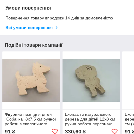
Умови повернення
Повернення товару впродовж 14 днів за домовленістю
Всі умови повернення
Подібні товари компанії
Фігурний пазл для дітей
Екопазл з натурального
Екоп
"Собачка" 8х7.5 см ручної
дерева для дітей 12х8 см
дере
роботи з екологічного
ручна робота персонаж
см (
матеріалу / Фігурний пазл
Бравл Старз "Леон" /
розф
91
330,60
91
₴
₴
для дітей "Собачка" 8х7.5
Екопазл з натурального
для 