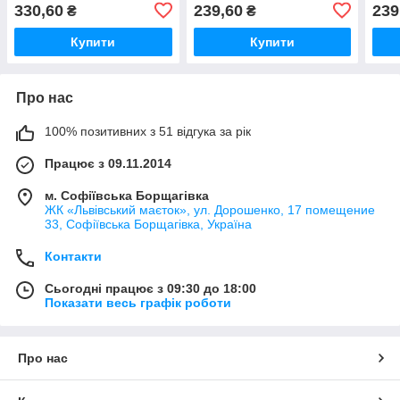
Старз "Тара" / Фігурний
Stars "Фэнг" / Деревянный
Брав
330,60
239,60
239
₴
₴
дерев'яний пазл ручної
пазл ручной работы для
Фиг
роботи для
детей
пазл
Купити
Купити
Про нас
100% позитивних з 51 відгука за рік
Працює з 09.11.2014
м. Софіївська Борщагівка
ЖК «Львівський маєток», ул. Дорошенко, 17 помещение
33, Софіївська Борщагівка, Україна
Контакти
Сьогодні працює з 09:30 до 18:00
Показати весь графік роботи
Про нас