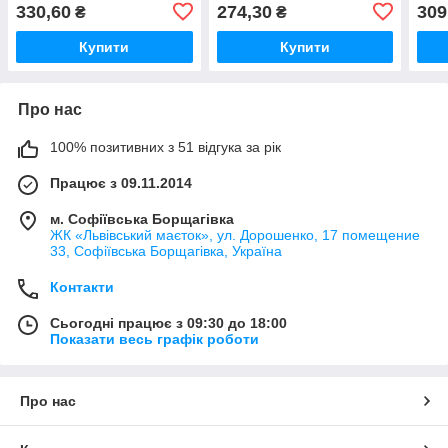
Старз "Тара" / Фігурний
натурального дерева /
эком
330,60
274,30
309
₴
₴
дерев'яний пазл ручної
Детский пазл персонаж из
Стар
роботи для
игры Бравл Старз
раск
Купити
Купити
Про нас
100% позитивних з 51 відгука за рік
Працює з 09.11.2014
м. Софіївська Борщагівка
ЖК «Львівський маєток», ул. Дорошенко, 17 помещение
33, Софіївська Борщагівка, Україна
Контакти
Сьогодні працює з 09:30 до 18:00
Показати весь графік роботи
Про нас