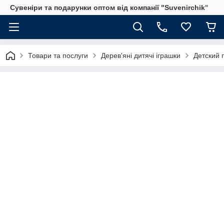
Сувеніри та подарунки оптом від компанії "Suvenirchik"
Товари та послуги
Дерев'яні дитячі іграшки
Детский 