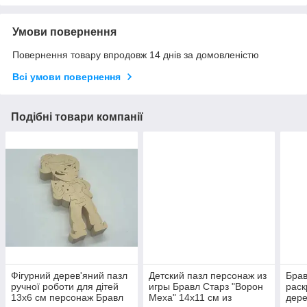
Умови повернення
Повернення товару впродовж 14 днів за домовленістю
Всі умови повернення
Подібні товари компанії
Фігурний дерев'яний пазл
Детский пазл персонаж из
Брав
ручної роботи для дітей
игры Бравл Старз "Ворон
раск
13х6 см персонаж Бравл
Меха" 14х11 см из
дере