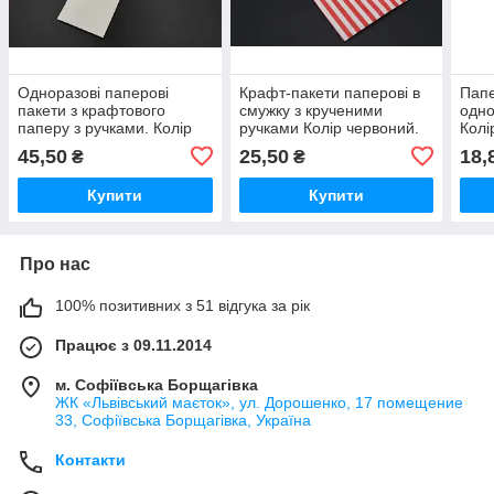
Одноразові паперові
Крафт-пакети паперові в
Папе
пакети з крафтового
смужку з крученими
одно
паперу з ручками. Колір
ручками Колір червоний.
Колі
білий12х36х9см /
21х27х11см / Крафт-
Папе
45,50
25,50
18,
₴
₴
Одноразові паперові
пакети паперові в смужку
одно
пакети з крафтового
з крученими ручками
Колі
Купити
Купити
паперу з
Про нас
100% позитивних з 51 відгука за рік
Працює з 09.11.2014
м. Софіївська Борщагівка
ЖК «Львівський маєток», ул. Дорошенко, 17 помещение
33, Софіївська Борщагівка, Україна
Контакти