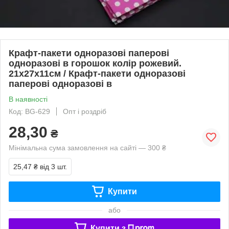
Крафт-пакети одноразові паперові
одноразові в горошок колір рожевий.
21х27х11см / Крафт-пакети одноразові
паперові одноразові в
В наявності
Код: BG-629
Опт і роздріб
28,30
₴
Мінімальна сума замовлення на сайті — 300 ₴
25,47 ₴
від 3 шт.
Купити
або
Купити з