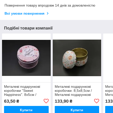
Повернення товару впродовж 14 днів за домовленістю
Всі умови повернення
Подібні товари компанії
Металеві подарункові
Металеві подарункові
Мета
коробочки "Sweet
коробочки. 8,5х8,5см /
коро
Happiness". 8х5см /
Металеві подарункові
Мета
Металеві подарункові
коробочки. 8,5х8,5см
коро
63,50
133,90
133
₴
₴
коробочки "Sweet
Happiness". 8х5см
Купити
Купити