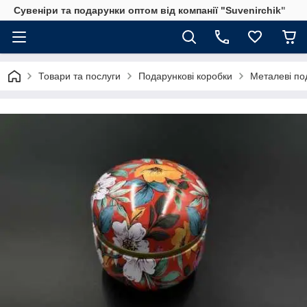
Сувеніри та подарунки оптом від компанії "Suvenirchik"
Товари та послуги
Подарункові коробки
Металеві по