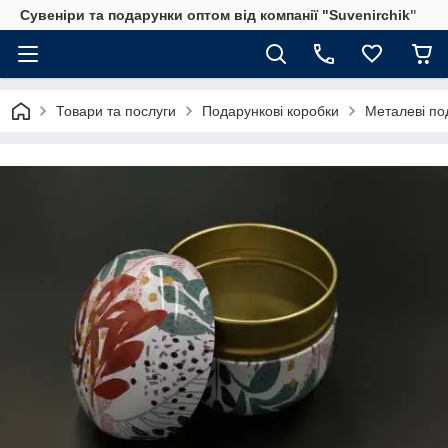
Сувеніри та подарунки оптом від компанії "Suvenirchik"
Товари та послуги
Подарункові коробки
Металеві по