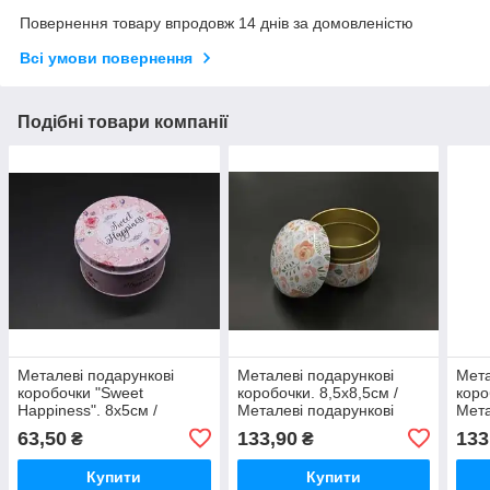
Повернення товару впродовж 14 днів за домовленістю
Всі умови повернення
Подібні товари компанії
Металеві подарункові
Металеві подарункові
Мета
коробочки "Sweet
коробочки. 8,5х8,5см /
коро
Happiness". 8х5см /
Металеві подарункові
Мета
Металеві подарункові
коробочки. 8,5х8,5см
коро
63,50
133,90
133
₴
₴
коробочки "Sweet
Happiness". 8х5см
Купити
Купити