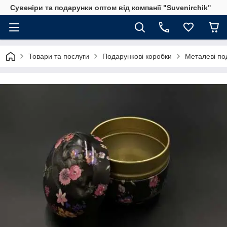
Сувеніри та подарунки оптом від компанії "Suvenirchik"
Товари та послуги
Подарункові коробки
Металеві по