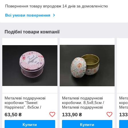
Повернення товару впродовж 14 днів за домовленістю
Всі умови повернення
Подібні товари компанії
Металеві подарункові
Металеві подарункові
Мета
коробочки "Sweet
коробочки. 8,5х8,5см /
коро
Happiness". 8х5см /
Металеві подарункові
Мета
Металеві подарункові
коробочки. 8,5х8,5см
коро
63,50
133,90
133
₴
₴
коробочки "Sweet
Happiness". 8х5см
Купити
Купити