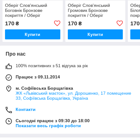
Оберіг Слов'янський
Оберіг Слов'янський
Обер
Боговнік Бронзове
Громовик Бронзове
Біло
покриття / Оберіг
покриття / Оберіг
покр
Слов'янський Боговнік
Слов'янський Громовик
Слов
170
170
170
₴
₴
Бронзове покриття 2x3 см
Бронзове покриття 2x3 см
Брон
Купити
Купити
Про нас
100% позитивних з 51 відгука за рік
Працює з 09.11.2014
м. Софіївська Борщагівка
ЖК «Львівський маєток», ул. Дорошенко, 17 помещение
33, Софіївська Борщагівка, Україна
Контакти
Сьогодні працює з 09:30 до 18:00
Показати весь графік роботи