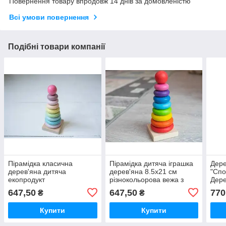
Повернення товару впродовж 14 днів за домовленістю
Всі умови повернення
Подібні товари компанії
Пірамідка класична
Пірамідка дитяча іграшка
Дере
дерев'яна дитяча
дерев'яна 8.5х21 см
"Спо
екопродукт
різнокольорова вежа з
Дере
різнокольорова логічна
натурального матеріалу /
"Спо
647,50
647,50
770
₴
₴
іграшка для малюків
Пірамідка дитяча іграшка
8.5х21см / Пірамідка
дерев'яна
Купити
Купити
класична дерев'яна