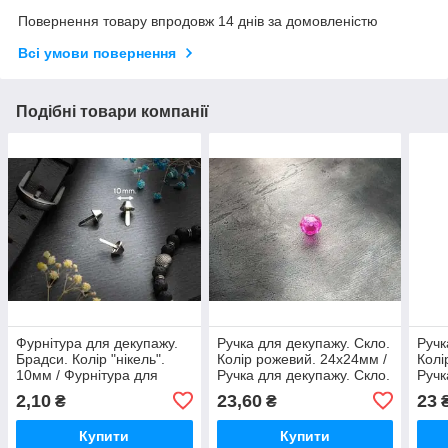
Повернення товару впродовж 14 днів за домовленістю
Всі умови повернення
Подібні товари компанії
Фурнітура для декупажу.
Ручка для декупажу. Скло.
Ручк
Брадси. Колір "нікель".
Колір рожевий. 24х24мм /
Колі
10мм / Фурнітура для
Ручка для декупажу. Скло.
Ручк
декупажу. Брадси. Колір
Колір рожевий. 24х24мм
Колі
2,10
23,60
23
₴
₴
"нікель". 10мм
Купити
Купити