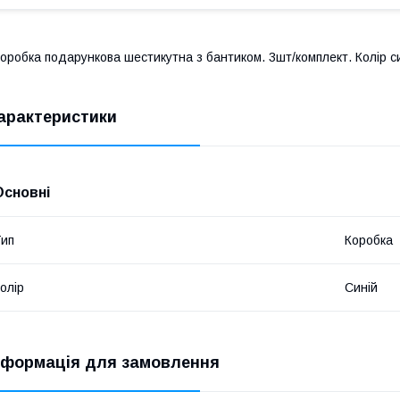
оробка подарункова шестикутна з бантиком. 3шт/комплект. Колір с
арактеристики
Основні
ип
Коробка
олір
Синій
нформація для замовлення