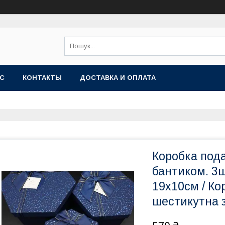
АС
КОНТАКТЫ
ДОСТАВКА И ОПЛАТА
Коробка под
бантиком. 3ш
19х10см / Ко
шестикутна 