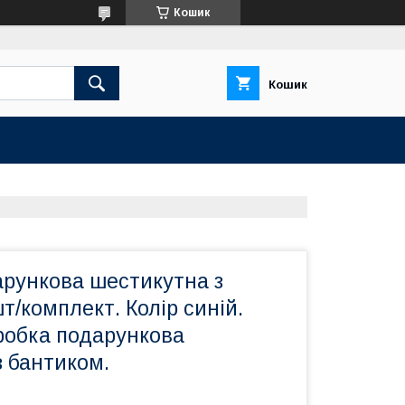
Кошик
Кошик
арункова шестикутна з
т/комплект. Колір синій.
робка подарункова
з бантиком.