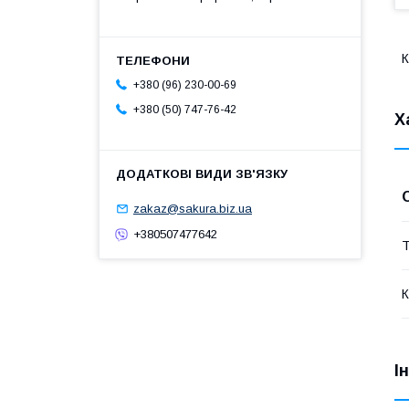
К
+380 (96) 230-00-69
+380 (50) 747-76-42
Х
zakaz@sakura.biz.ua
+380507477642
Т
К
І