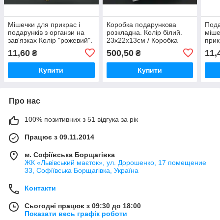
Мішечки для прикрас і
Коробка подарункова
Пода
подарунків з органзи на
розкладна. Колір білий.
міше
зав'язках Колір "рожевий".
23х22х13см / Коробка
прик
17х23см / Мішечки для
подарункова розкладна.
17х2
11,60
500,50
11,
₴
₴
прикрас і подарунків з
Колір білий. 23х22х13см
крас
органзи на
для 
Купити
Купити
Про нас
100% позитивних з 51 відгука за рік
Працює з 09.11.2014
м. Софіївська Борщагівка
ЖК «Львівський маєток», ул. Дорошенко, 17 помещение
33, Софіївська Борщагівка, Україна
Контакти
Сьогодні працює з 09:30 до 18:00
Показати весь графік роботи