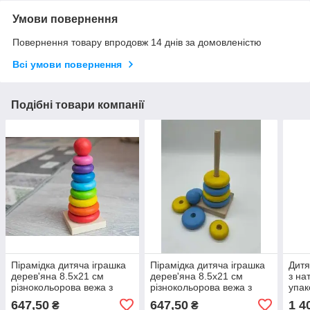
Умови повернення
Повернення товару впродовж 14 днів за домовленістю
Всі умови повернення
Подібні товари компанії
Пірамідка дитяча іграшка
Пірамідка дитяча іграшка
Дитя
дерев'яна 8.5х21 см
дерев'яна 8.5х21 см
з на
різнокольорова вежа з
різнокольорова вежа з
упак
натурального матеріалу /
натурального матеріалу /
дере
647,50
647,50
1 4
₴
₴
Пірамідка дитяча іграшка
Пірамідка дитяча іграшка
нату