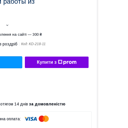
й работы из
лення на сайті — 300 ₴
в роздріб
Код:
KD-218-11
Купити з
ротягом 14 днів
за домовленістю