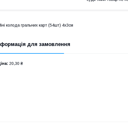
іні колода гральних карт (54шт) 4х3см
нформація для замовлення
іна:
20,30 ₴