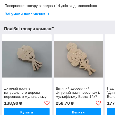
Повернення товару впродовж 14 днів за домовленістю
Всі умови повернення
Подібні товари компанії
Дитячий пазл із
Дитячий дерев'яний
Пазл
натурального дерева
фігурний пазл персонаж із
"Дин
персонаж із мультфільму
мультфільму Верта 14х7
Вело
Нолик 10х6 см / Дитячий
см / Дитячий дерев'яний
нату
138,90
258,70
177
₴
₴
пазл із натурального
фігурний пазл персонаж із
Пазл
дерева персонаж із
мультфільму
"Дин
Купити
Купити