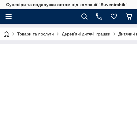
Сувеніри та подарунки оптом від компанії "Suvenirchik"
Товари та послуги
Дерев'яні дитячі іграшки
Дитячий 