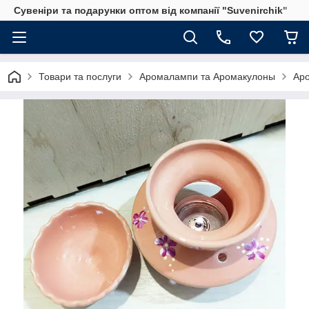
Сувеніри та подарунки оптом від компанії "Suvenirchik"
Товари та послуги
Аромалампи та Аромакулоны
Аро