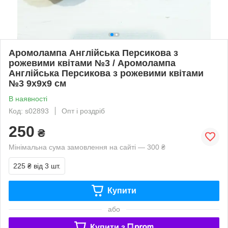
Аромолампа Англійська Персикова з
рожевими квітами №3 / Аромолампа
Англійська Персикова з рожевими квітами
№3 9x9x9 см
В наявності
Код: s02893
Опт і роздріб
250
₴
Мінімальна сума замовлення на сайті — 300 ₴
225 ₴
від 3 шт.
Купити
або
Купити з