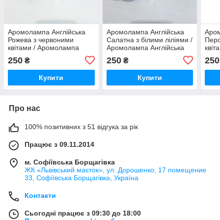
Аромолампа Англійська
Аромолампа Англійська
Аром
Рожева з червоними
Салатна з білими ліліями /
Перс
квітами / Аромолампа
Аромолампа Англійська
квіт
Англійська Рожева з
Салатна з білими ліліями
Англ
250
250
250
₴
₴
червоними квітами 9x9x9
9x9x9 см
роже
см
9x9x
Купити
Купити
Про нас
100% позитивних з 51 відгука за рік
Працює з 09.11.2014
м. Софіївська Борщагівка
ЖК «Львівський маєток», ул. Дорошенко, 17 помещение
33, Софіївська Борщагівка, Україна
Контакти
Сьогодні працює з 09:30 до 18:00