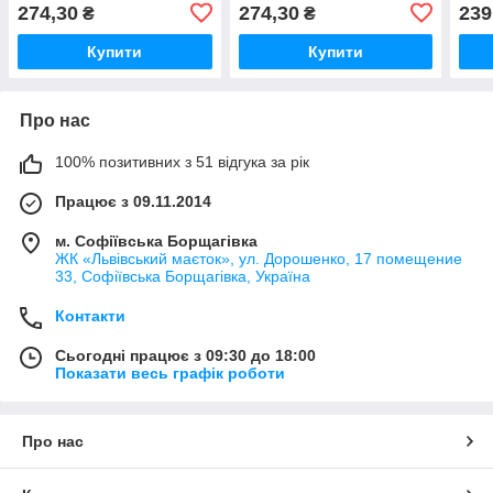
Brawl Stars "Спайк" /
Brawl Stars "Спайк" /
Star
274,30
274,30
239
₴
₴
Деревянный пазл для
Деревянный пазл для
пазл
детей ручной работы из
детей ручной работы из
дете
Купити
Купити
Про нас
100% позитивних з 51 відгука за рік
Працює з 09.11.2014
м. Софіївська Борщагівка
ЖК «Львівський маєток», ул. Дорошенко, 17 помещение
33, Софіївська Борщагівка, Україна
Контакти
Сьогодні працює з 09:30 до 18:00
Показати весь графік роботи
Про нас