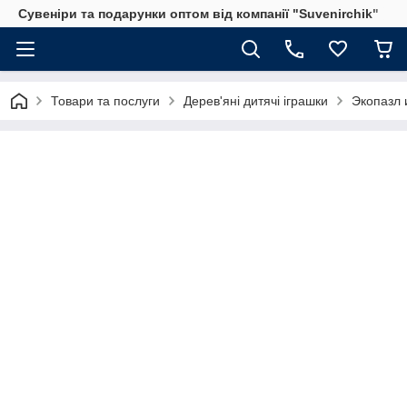
Сувеніри та подарунки оптом від компанії "Suvenirchik"
Товари та послуги
Дерев'яні дитячі іграшки
Экопазл 