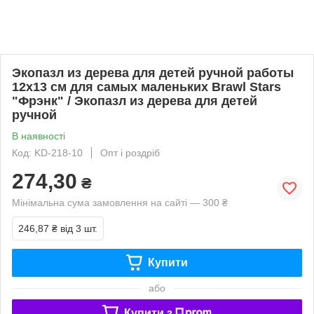
Экопазл из дерева для детей ручной работы
12х13 см для самых маленьких Brawl Stars
"Фрэнк" / Экопазл из дерева для детей
ручной
В наявності
Код: KD-218-10
Опт і роздріб
274,30
₴
Мінімальна сума замовлення на сайті — 300 ₴
246,87 ₴
від 3 шт.
Купити
або
Купити з