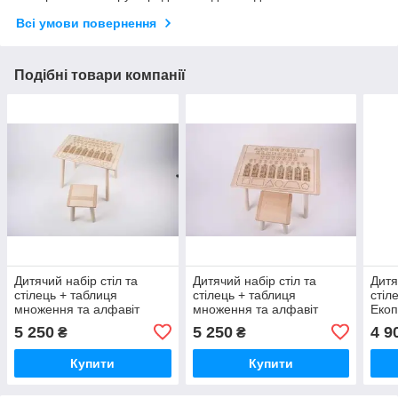
Всі умови повернення
Подібні товари компанії
Дитячий набір стіл та
Дитячий набір стіл та
Дитя
стілець + таблиця
стілець + таблиця
стіл
множення та алфавіт
множення та алфавіт
Екоп
(укр.) . Екопродукт. /
(англ.) . Екопродукт. /
набі
5 250
5 250
4 9
₴
₴
Дитячий набір стіл та
Дитячий набір стіл та
Голу
стілець + таблиця
стілець + таблиця
Купити
Купити