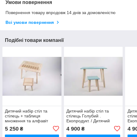
Умови повернення
Повернення товару впродовж 14 днів за домовленістю
Всі умови повернення
Подібні товари компанії
Дитячий набір стіл та
Дитячий набір стіл та
Дитя
стілець + таблиця
стілець Голубий .
стіл
множення та алфавіт
Екопродукт. / Дитячий
Екоп
(укр.) . Екопродукт. /
набір стіл та стілець
набі
5 250
4 900
4 9
₴
₴
Дитячий набір стіл та
Голубий . Екопродукт.
Розо
стілець + таблиця