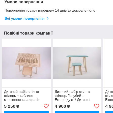
Умови повернення
Повернення товару впродовж 14 днів за домовленістю
Всі умови повернення
Подібні товари компанії
Дитячий набір стіл та
Дитячий набір стіл та
Дитя
стілець + таблиця
стілець Голубий .
стіл
множення та алфавіт
Екопродукт. / Дитячий
Екоп
(англ.) . Екопродукт. /
набір стіл та стілець
набі
5 250
4 900
4 9
₴
₴
Дитячий набір стіл та
Голубий . Екопродукт.
Розо
стілець + таблиця