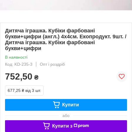
Дитяча іграшка. Кубіки фарбовані
букви+цифри (англ.) 4х4см. Екопродукт. 9шт. /
Дитяча іграшка. Кубіки фарбовані
букви+цифри
В наявності
Код: KD-235-3
Опт і роздріб
752,50
₴
677,25 ₴
від 3 шт.
Купити
або
Купити з