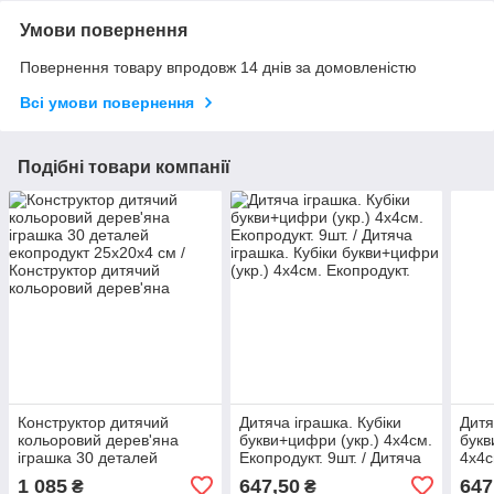
Умови повернення
Повернення товару впродовж 14 днів за домовленістю
Всі умови повернення
Подібні товари компанії
Конструктор дитячий
Дитяча іграшка. Кубіки
Дитя
кольоровий дерев'яна
букви+цифри (укр.) 4х4см.
букв
іграшка 30 деталей
Екопродукт. 9шт. / Дитяча
4х4с
екопродукт 25х20х4 см /
іграшка. Кубіки
Дитя
1 085
647,50
647
₴
₴
Конструктор дитячий
букви+цифри (укр.) 4х4см.
букв